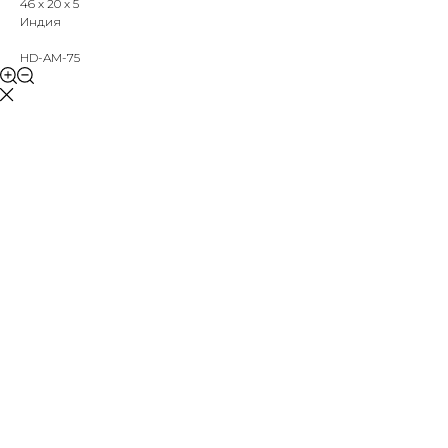
46 х 20 х 5
Индия
HD-AM-75