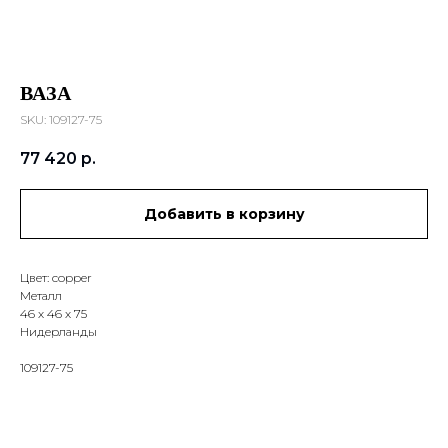
ВАЗА
SKU:
109127-75
77 420
р.
Добавить в корзину
Цвет: copper
Металл
46 х 46 х 75
Нидерланды
109127-75