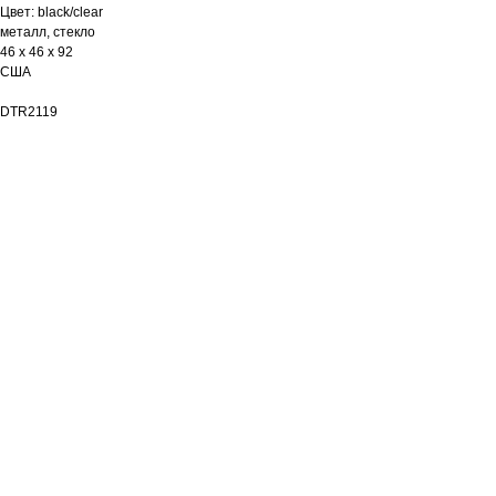
Цвет: black/clear
металл, стекло
46 х 46 х 92
США
DTR2119