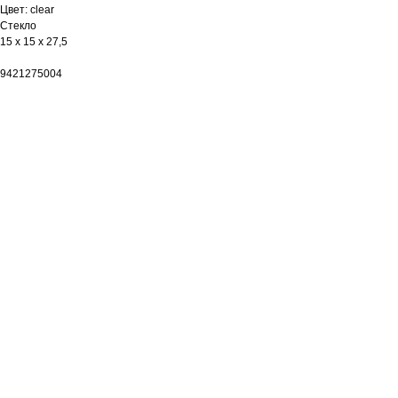
Цвет: clear
Стекло
15 х 15 х 27,5
9421275004