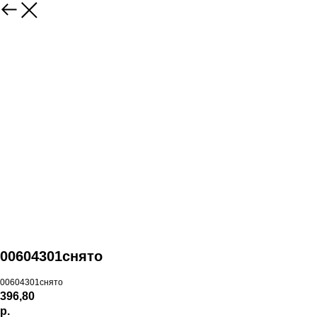
00604301снято
00604301снято
396,80
р.