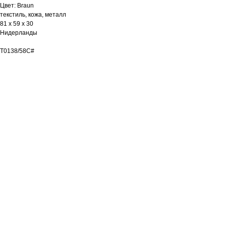
Цвет: Braun
текстиль, кожа, металл
81 х 59 х 30
Нидерланды
T0138/58C#